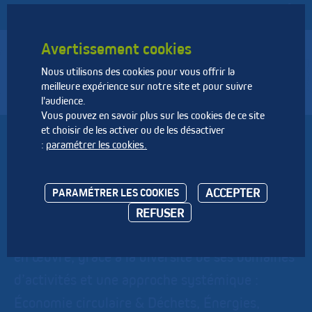
Avertissement cookies
Nous utilisons des cookies pour vous offrir la
Fédération Nationale des Activités de la Dépollution et de
meilleure expérience sur notre site et pour suivre
l’Environnement
l'audience.
Vous pouvez en savoir plus sur les cookies de ce site
et choisir de les activer ou de les désactiver
INDDIGO
:
paramétrer les cookies.
Inddigo, bureau d’études de conseil et
ACCEPTER
PARAMÉTRER LES COOKIES
d’ingénierie, œuvre depuis 35 ans pour
REFUSER
accélérer la transition, de la stratégie à la mise
en œuvre, grâce à la diversité de ses domaines
d’activités et une approche systémique :
Économie circulaire & Déchets, Énergies,