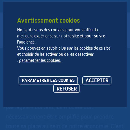
Avertissement cookies
Nous utilisons des cookies pour vous offrir la
Fédération Nationale des Activités de la Dépollution et de
meilleure expérience sur notre site et pour suivre
l’Environnement
l'audience.
Vous pouvez en savoir plus sur les cookies de ce site
et choisir de les activer ou de les désactiver
Le déchet ressource
:
paramétrer les cookies.
Considérer le déchet comme une véritable
ACCEPTER
PARAMÉTRER LES COOKIES
ressource matière et une ressource énergie est
REFUSER
aujourd’hui une vision de plus en plus
partagée. Pourtant, ce modèle doit
nécessairement être amplifié pour prendre
toute sa place au sein de notre économie. C’est