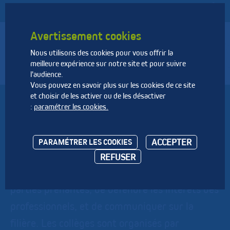
Avertissement cookies
Nous utilisons des cookies pour vous offrir la
Fédération Nationale des Activités de la Dépollution et de
meilleure expérience sur notre site et pour suivre
l’Environnement
l'audience.
Vous pouvez en savoir plus sur les cookies de ce site
et choisir de les activer ou de les désactiver
Collèges
:
paramétrer les cookies.
Instances de concertation et de débat au sein
ACCEPTER
PARAMÉTRER LES COOKIES
de la fédération, les collèges ont pour mission
REFUSER
de représenter les adhérents auprès des
parties prenantes, de défendre les intérêts des
professionnels, et de communiquer sur la
filière. Les collèges sont organisés par