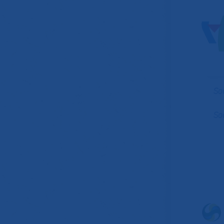
So
So