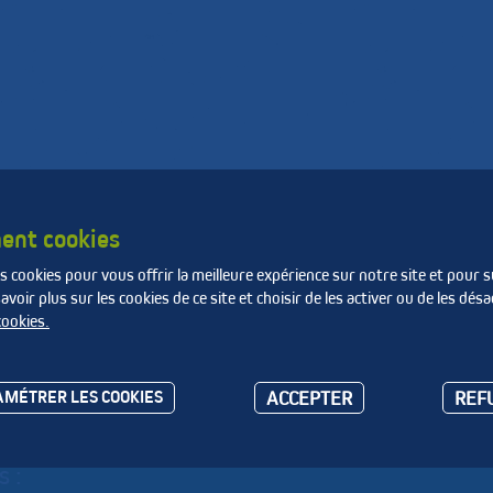
de
Produire des matières
La Fnade
e
et de l'énergie
ent cookies
s cookies pour vous offrir la meilleure expérience sur notre site et pour s
ire
oir plus sur les cookies de ce site et choisir de les activer ou de les désa
cookies.
s de la Loire
ACCEPTER
REF
MÉTRER LES COOKIES
s :