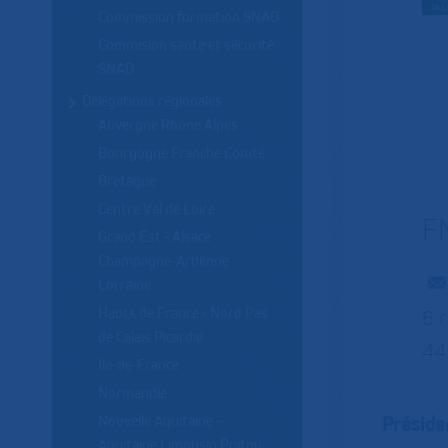
Commission formation SNAD
Commision santé et sécurité
SNAD
Délégations régionales
Auvergne Rhône Alpes
Bourgogne Franche Comté
Bretagne
Centre Val de Loire
F
Grand Est - Alsace
Champagne-Ardenne
Lorraine
Hauts de France - Nord Pas
6 
de Calais Picardie
44
Ile-de-France
Normandie
Préside
Nouvelle Aquitaine -
Aquitaine Limousin Poitou