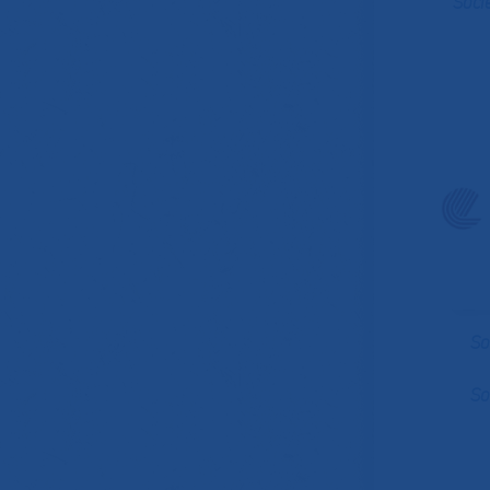
Soci
So
So