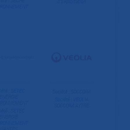
iété :
SECHE
d'Exploitation
IRONNEMENT
iété :
SETEC
Société :
SOCCOIM
ENERGIE
Société :
VEOLIA
IRONNEMENT
SOCCOIM AYTRE
iété :
SETEC
ENERGIE
IRONNEMENT
NANTES