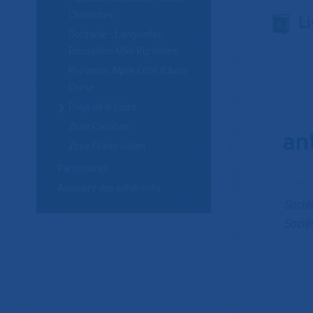
Charentes
Li
Occitanie - Languedoc
Roussillon Midi Pyrénées
Provence Alpes Côte d'Azur
Corse
Pays de la Loire
Zone Caraïbes
Zone Océan indien
Partenaires
Annuaire des adhérents
Socié
Socié