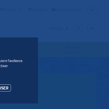
Langue
Boutique
Espace adhérent
Partager
Kiosque
Les syndicats
& Agenda
uivre l'audience.
ctiver
USER