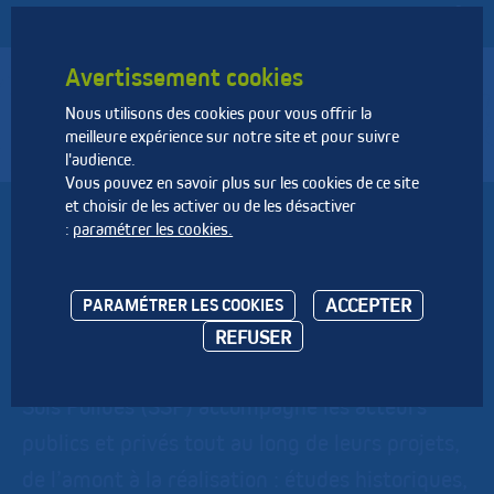
Avertissement cookies
Nous utilisons des cookies pour vous offrir la
Fédération Nationale des Activités de la Dépollution et de
meilleure expérience sur notre site et pour suivre
l’Environnement
l'audience.
Vous pouvez en savoir plus sur les cookies de ce site
et choisir de les activer ou de les désactiver
ALPES CONTRÔLES
:
paramétrer les cookies.
Alpes Contrôles est un acteur indépendant de
ACCEPTER
PARAMÉTRER LES COOKIES
référence dans la maîtrise des risques,
REFUSER
l’inspection et le contrôle. Son pôle Sites et
Sols Pollués (SSP) accompagne les acteurs
publics et privés tout au long de leurs projets,
de l’amont à la réalisation : études historiques,