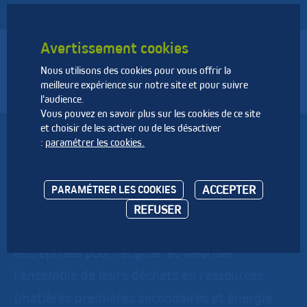
Avertissement cookies
Nous utilisons des cookies pour vous offrir la
Fédération Nationale des Activités de la Dépollution et de
meilleure expérience sur notre site et pour suivre
l’Environnement
l'audience.
Vous pouvez en savoir plus sur les cookies de ce site
et choisir de les activer ou de les désactiver
ONYX EST
:
paramétrer les cookies.
L'activité Recyclage & Valorisation des
ACCEPTER
PARAMÉTRER LES COOKIES
déchets de Veolia est le partenaire de
REFUSER
référence des collectivités territoriales et des
entreprises pour recycler et valoriser
l’ensemble de leurs déchets en ressources
(matières premières secondaires et énergie