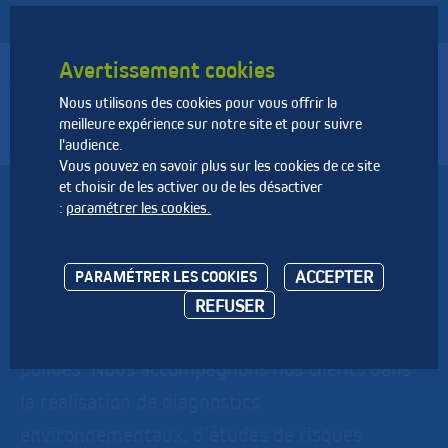
Avertissement cookies
Nous utilisons des cookies pour vous offrir la
Fédération Nationale des Activités de la Dépollution et de
meilleure expérience sur notre site et pour suivre
l’Environnement
l'audience.
Vous pouvez en savoir plus sur les cookies de ce site
et choisir de les activer ou de les désactiver
ANTEA GROUP
:
paramétrer les cookies.
Société internationale d’Ingénierie et de
ACCEPTER
PARAMÉTRER LES COOKIES
Conseil en Environnement, Antea Group est
REFUSER
spécialisée, notamment, en sites et sols
pollués. Nous accompagnons nos clients dans
la réalisation de diagnostics
environnementaux, d’études de risques