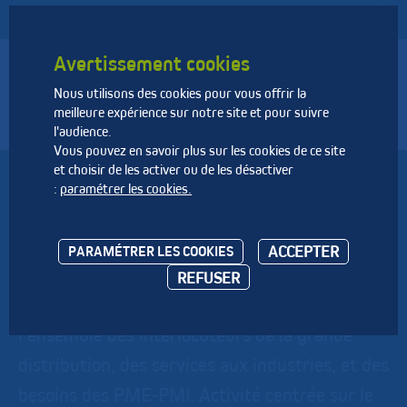
Avertissement cookies
Nous utilisons des cookies pour vous offrir la
Fédération Nationale des Activités de la Dépollution et de
meilleure expérience sur notre site et pour suivre
l’Environnement
l'audience.
Vous pouvez en savoir plus sur les cookies de ce site
et choisir de les activer ou de les désactiver
SOLEN
:
paramétrer les cookies.
La société SOLEN est spécialisée dans la
ACCEPTER
PARAMÉTRER LES COOKIES
fourniture de solutions techniques et de
REFUSER
matériels adaptés aux déchets, pour
l'ensemble des interlocuteurs de la grande
distribution, des services aux industries, et des
besoins des PME-PMI. Activité centrée sur le