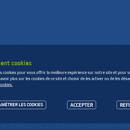
de
Produire des matières
La Fnade
e
et de l'énergie
ent cookies
s cookies pour vous offrir la meilleure expérience sur notre site et pour s
 Loire
SULO FRANCE SAS
oir plus sur les cookies de ce site et choisir de les activer ou de les désa
cookies.
LO FRANCE SAS
ACCEPTER
REF
MÉTRER LES COOKIES
 le 18 décembre 2018 le nouvel actionnaire maj