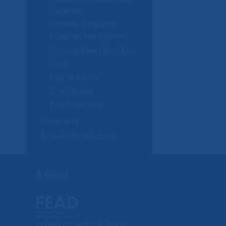
Charentes
Occitanie - Languedoc
Roussillon Midi Pyrénées
Provence Alpes Côte d'Azur
Corse
Pays de la Loire
Zone Caraïbes
Zone Océan indien
Partenaires
Annuaire des adhérents
À savoir
La Fnade est membre de la FEAD,