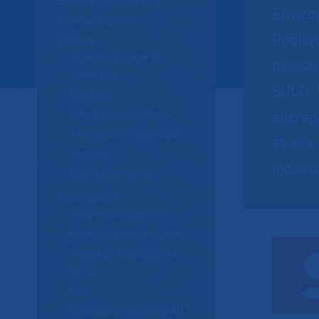
Services aux adhérents
Enviro
Comment adhérer ?
Publiq
Collèges
Services à l'usager et
naissa
numérique
SULO. 
Recyclage
entrepr
Valorisation organique
Valorisation énergetique
et aux
Stockage
industr
Déchets dangereux
Commissions
Affaires européennes
Relations Institutionnelles
Transition Ecologique et
Climat
REP
Commission sociale SNAD