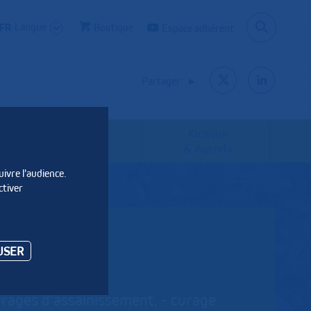
Langue
Boutique
Espace adhérent
Partager
Kiosque
Les syndicats
& Agenda
uivre l'audience.
ctiver
USER
vrages d'assainissement, - curage