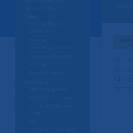
Services aux adhérents
industr
Comment adhérer ?
Collèges
Services à l'usager et
numérique
Recyclage
Valorisation organique
Valorisation énergetique
ZAC du 
Stockage
50158
Déchets dangereux
741 ru
Commissions
59733
Affaires européennes
Relations Institutionnelles
Transition Ecologique et
Climat
REP
Commission sociale SNAD