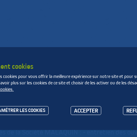
de
Produire des matières
La Fnade
e
et de l'énergie
ent cookies
s cookies pour vous offrir la meilleure expérience sur notre site et pour s
ce - Nord Pas de Calais Picardie [...]
MALAQUIN
oir plus sur les cookies de ce site et choisir de les activer ou de les désa
cookies.
LAQUIN
ACCEPTER
REF
MÉTRER LES COOKIES
tés de la Société MALAQUIN : - entretien des ou