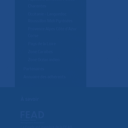
Charentes
Occitanie - Languedoc
Roussillon Midi Pyrénées
Provence Alpes Côte d'Azur
Corse
Pays de la Loire
Zone Caraïbes
Zone Océan indien
Partenaires
Annuaire des adhérents
À savoir
La Fnade est membre de la FEAD,