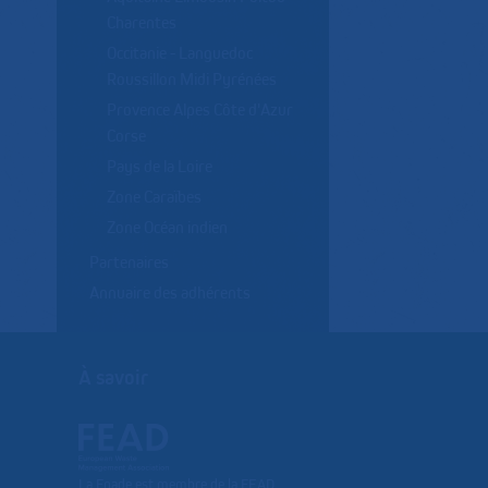
Charentes
Occitanie - Languedoc
Roussillon Midi Pyrénées
Provence Alpes Côte d'Azur
Corse
Pays de la Loire
Zone Caraïbes
Zone Océan indien
Partenaires
Annuaire des adhérents
À savoir
La Fnade est membre de la FEAD,