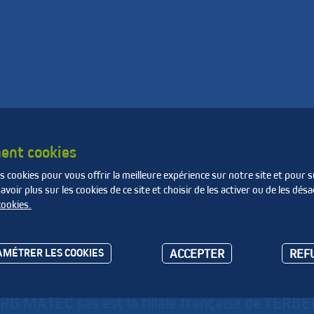
de
Produire des matières
La Fnade
e
et de l'énergie
ent cookies
s cookies pour vous offrir la meilleure expérience sur notre site et pour s
ce - Nord Pas de Calais Picardie [...]
TERBERG MATEC SAS
oir plus sur les cookies de ce site et choisir de les activer ou de les désa
cookies.
RBERG MATEC SAS
ACCEPTER
REF
MÉTRER LES COOKIES
G MATEC sas est la filiale française de TER