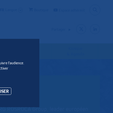
Langue
Boutique
Espace adhérent
Partager
Kiosque
Les syndicats
& Agenda
uivre l'audience.
ctiver
USER
BERG ROSROCA Group, leader européen