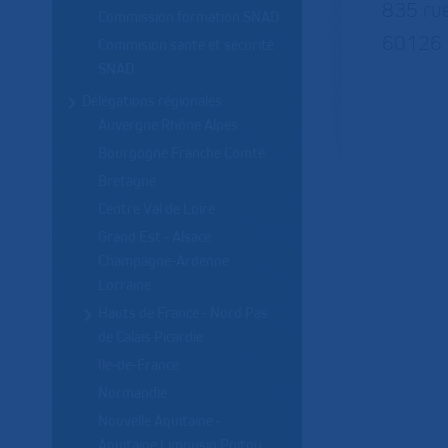
835 rue
Commission formation SNAD
60126 
Commision santé et sécurité
SNAD
Délégations régionales
Auvergne Rhône Alpes
Bourgogne Franche Comté
Bretagne
Centre Val de Loire
Grand Est - Alsace
Champagne-Ardenne
Lorraine
Hauts de France - Nord Pas
de Calais Picardie
Ile-de-France
Normandie
Nouvelle Aquitaine -
Aquitaine Limousin Poitou