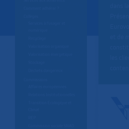
Services aux adhérents
dans l
Comment adhérer ?
Présen
Collèges
Services à l'usager et
Eurovoi
numérique
et de 
Recyclage
consti
Valorisation organique
Valorisation énergetique
les cli
Stockage
conten
Déchets dangereux
Commissions
Affaires européennes
Relations Institutionnelles
Transition Ecologique et
Climat
REP
Commission sociale SNAD