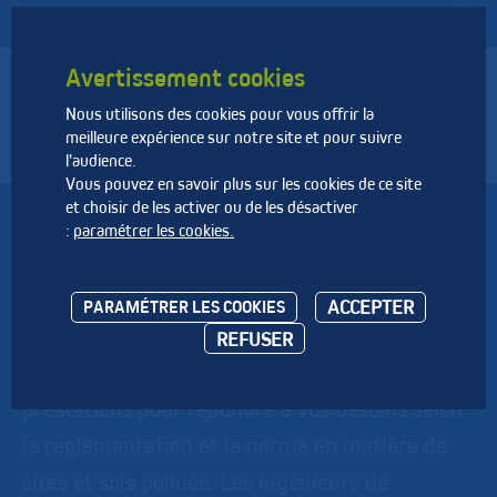
Avertissement cookies
Nous utilisons des cookies pour vous offrir la
Fédération Nationale des Activités de la Dépollution et de
meilleure expérience sur notre site et pour suivre
l’Environnement
l'audience.
Vous pouvez en savoir plus sur les cookies de ce site
et choisir de les activer ou de les désactiver
GINGER BURGEAP
:
paramétrer les cookies.
Afin de vous aider dans vos projets industriels,
ACCEPTER
PARAMÉTRER LES COOKIES
immobiliers ou d’aménagements, BURGEAP
REFUSER
vous propose une gamme complète de
prestations pour répondre à vos besoins selon
la réglementation et la norme en matière de
sites et sols pollués. Les ingénieurs de