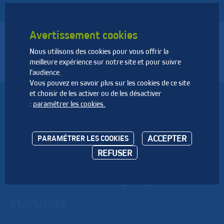
Avertissement cookies
Nous utilisons des cookies pour vous offrir la
Fédération Nationale des Activités de la Dépollution et de
meilleure expérience sur notre site et pour suivre
l’Environnement
l'audience.
Vous pouvez en savoir plus sur les cookies de ce site
et choisir de les activer ou de les désactiver
Pour atteindre les objectifs de
:
paramétrer les cookies.
recyclage plastique, la consigne
des bouteilles n’est pas un
ACCEPTER
PARAMÉTRER LES COOKIES
REFUSER
levier efficace, alertent les
industriels du recyclage
21/05/2026