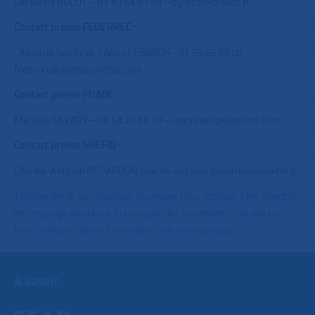
Géraldine BULOT – 01 40 54 01 94 – dg@cme-france.fr
Contact presse FEDERREC :
JHina de Soultrait / Anna LESBROS - 01 56 26 72 00 –
federrec@agence-profile.com
Contact presse FNADE
:
Martine SAVARY – 06 64 25 66 59 – martine@geckotom.com
Contact presse SNEFID :
Charles-Antoine DEPARDON charles-antoine.depardon@snefid.fr
Télécharger le communiqué de presse Pour atteindre les objectifs
de recyclage plastique, la consigne des bouteilles n’est pas un
levier efficace, alertent les industriels du recyclage.
À savoir