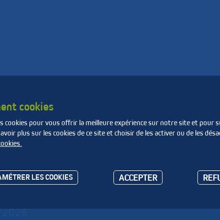
de
Produire des matières
La Fnade
e
et de l'énergie
ent cookies
s cookies pour vous offrir la meilleure expérience sur notre site et pour s
ale de l'environnement 2026 [...]
oir plus sur les cookies de ce site et choisir de les activer ou de les désa
cookies.
rnée mondiale de l'envir
ACCEPTER
REF
MÉTRER LES COOKIES
/2026