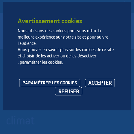
Avertissement cookies
Nous utilisons des cookies pour vous offrir la
Fédération Nationale des Activités de la Dépollution et de
meilleure expérience sur notre site et pour suivre
l’Environnement
l'audience.
Vous pouvez en savoir plus sur les cookies de ce site
et choisir de les activer ou de les désactiver
Les propositions de la
:
paramétrer les cookies.
FNADE pour répondre
ACCEPTER
PARAMÉTRER LES COOKIES
aux défis majeurs de
REFUSER
l’environnement et du
climat