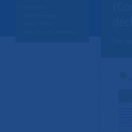
(Co
Publications
FNADE Actualités
déc
ICMO2 / ICMO3
Valeur du point – Indemnités
Retrou