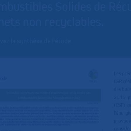
mbustibles Solides de Récu
hets non recyclables.
vez la synthèse de l'étude.
Les préc
CSR réal
des bur
2015, pu
(CSF) en
l’énergie
provoqué
considér