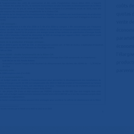
coûts de
quotas 
vente de
économiq
paramètr
économiq
l’élargi
producti
parvenir