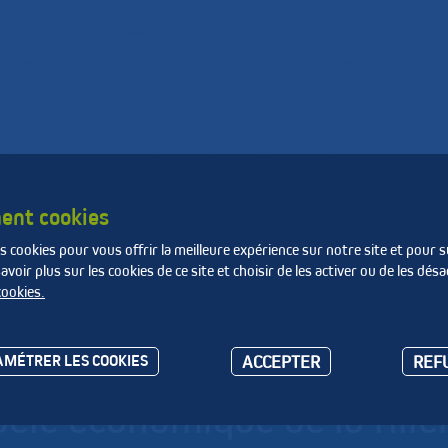
de
Produire des matières
La Fnade
e
et de l'énergie
ent cookies
s cookies pour vous offrir la meilleure expérience sur notre site et pour s
SN2E sur le modèle économique [...]
oir plus sur les cookies de ce site et choisir de les activer ou de les désa
cookies.
de menée par la FNADE et 
ACCEPTER
REF
MÉTRER LES COOKIES
èle économique de la filiè