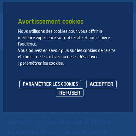
Avertissement cookies
Nous utilisons des cookies pour vous offrir la
Fédération Nationale des Activités de la Dépollution et de
meilleure expérience sur notre site et pour suivre
l’Environnement
l'audience.
Vous pouvez en savoir plus sur les cookies de ce site
et choisir de les activer ou de les désactiver
BERIM
:
paramétrer les cookies.
Société d'ingénierie généraliste : construction,
ACCEPTER
PARAMÉTRER LES COOKIES
aménagement, énergie, environnement, eau et
REFUSER
assainissement. Son département "énergie
environnement" est concerné par l'activité
"déchets" c'est à ce titre que BERIM est
adhérent au SN2E, syndicat lui-même