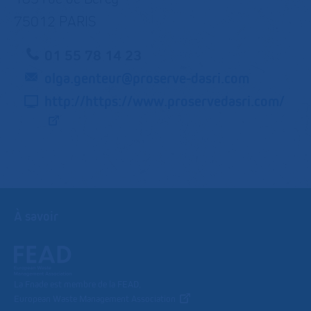
75012 PARIS
01 55 78 14 23
olga.genteur@proserve-dasri.com
http://https://www.proservedasri.com/
À savoir
La Fnade est membre de la FEAD,
European Waste Management Association