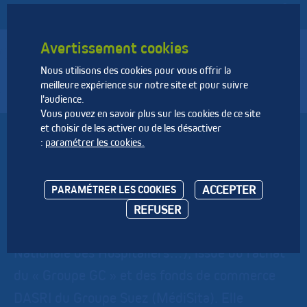
Avertissement cookies
Nous utilisons des cookies pour vous offrir la
Fédération Nationale des Activités de la Dépollution et de
meilleure expérience sur notre site et pour suivre
l’Environnement
l'audience.
Vous pouvez en savoir plus sur les cookies de ce site
et choisir de les activer ou de les désactiver
PROSERVE DASRI
:
paramétrer les cookies.
PROSERVE DASRI est une nouvelle société du
ACCEPTER
PARAMÉTRER LES COOKIES
Groupe NEHS (Nouvelle Entreprise Humaine
REFUSER
en Santé) (anciennement MNH - Mutuelle
Nationale des Hospitaliers…), issue du rachat
du « Groupe GC » et des fonds de commerce
DASRI du Groupe Suez (MédiSita). Elle