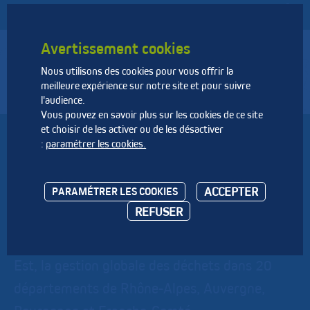
Avertissement cookies
Nous utilisons des cookies pour vous offrir la
Fédération Nationale des Activités de la Dépollution et de
meilleure expérience sur notre site et pour suivre
l’Environnement
l'audience.
Vous pouvez en savoir plus sur les cookies de ce site
et choisir de les activer ou de les désactiver
SUEZ R & V - CENTRE
:
paramétrer les cookies.
EST
ACCEPTER
PARAMÉTRER LES COOKIES
REFUSER
Avec ses activités de recyclage et valorisation
des déchets, SUEZ assure en région Centre
Est, la gestion globale des déchets dans 20
départements de Rhône-Alpes, Auvergne,