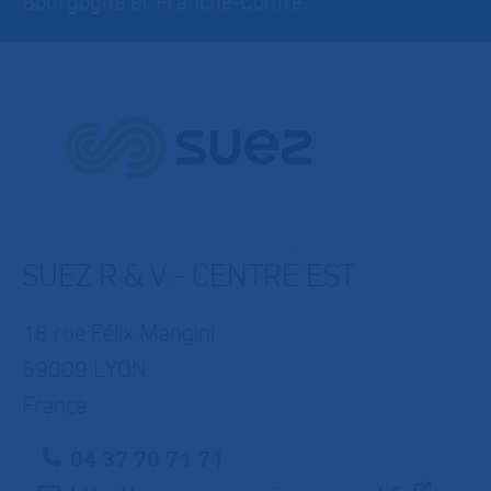
Bourgogne et Franche-Comté.
SUEZ R & V - CENTRE EST
18 rue Félix Mangini
69009 LYON
France
04 37 70 71 71