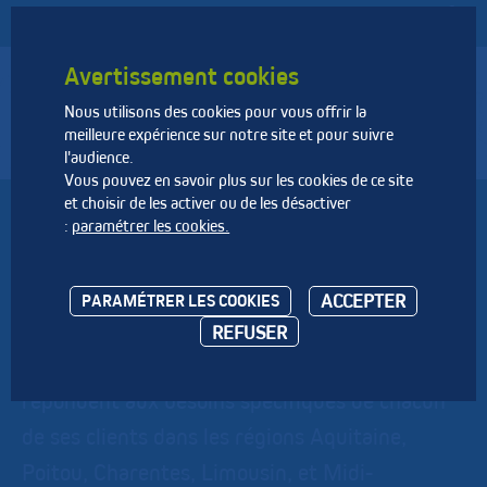
Avertissement cookies
Nous utilisons des cookies pour vous offrir la
Fédération Nationale des Activités de la Dépollution et de
meilleure expérience sur notre site et pour suivre
l’Environnement
l'audience.
Vous pouvez en savoir plus sur les cookies de ce site
et choisir de les activer ou de les désactiver
SUEZ R & V - SUD OUEST
:
paramétrer les cookies.
Au travers de ses activités de recyclage et de
ACCEPTER
PARAMÉTRER LES COOKIES
valorisation des déchets, SUEZ propose des
REFUSER
solutions performantes et innovantes qui
répondent aux besoins spécifiques de chacun
de ses clients dans les régions Aquitaine,
Poitou, Charentes, Limousin, et Midi-