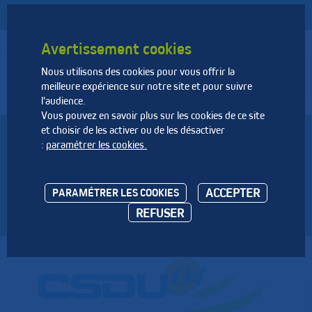
Avertissement cookies
Nous utilisons des cookies pour vous offrir la
Fédération Nationale des Activités de la Dépollution et de
meilleure expérience sur notre site et pour suivre
l’Environnement
l'audience.
Vous pouvez en savoir plus sur les cookies de ce site
et choisir de les activer ou de les désactiver
CSDU 04 - SAS
:
paramétrer les cookies.
Le CSDU 04 est un centre de stockage des
ACCEPTER
PARAMÉTRER LES COOKIES
déchets ultimes non dangereux.
REFUSER