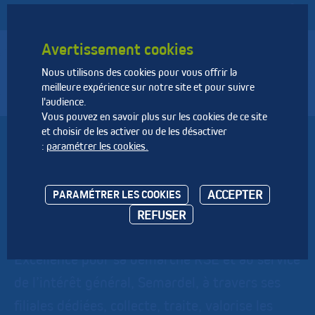
Avertissement cookies
Nous utilisons des cookies pour vous offrir la
Fédération Nationale des Activités de la Dépollution et de
meilleure expérience sur notre site et pour suivre
l’Environnement
l'audience.
Vous pouvez en savoir plus sur les cookies de ce site
et choisir de les activer ou de les désactiver
SEMARDEL
:
paramétrer les cookies.
Semardel, une société d’économie mixte pour
ACCEPTER
PARAMÉTRER LES COOKIES
la valorisation des déchets Soucieuse de son
REFUSER
impact environnemental, évaluée au niveau
Excellence pour sa démarche RSE et au service
de l’intérêt général, Semardel, à travers ses
filiales dédiées, collecte, traite, valorise les