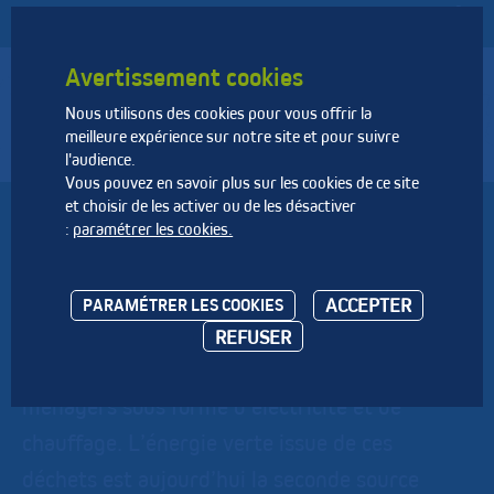
Avertissement cookies
Nous utilisons des cookies pour vous offrir la
Fédération Nationale des Activités de la Dépollution et de
meilleure expérience sur notre site et pour suivre
l’Environnement
l'audience.
Vous pouvez en savoir plus sur les cookies de ce site
et choisir de les activer ou de les désactiver
CIDEME
:
paramétrer les cookies.
CIDEME est une filiale du Groupe TIRU, lui-
ACCEPTER
PARAMÉTRER LES COOKIES
même filiale du Groupe EDF (51%) spécialisée
REFUSER
dans la valorisation énergétique des déchets
ménagers sous forme d’électricité et de
chauffage. L’énergie verte issue de ces
déchets est aujourd’hui la seconde source