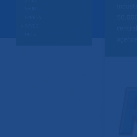
SNIDE
Indust
SVDU
50.000
SYPREA
SYVED
central
UPDS
agence