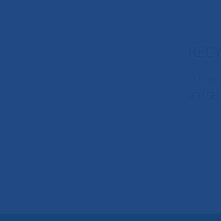
RECY
10 rue d
93155 