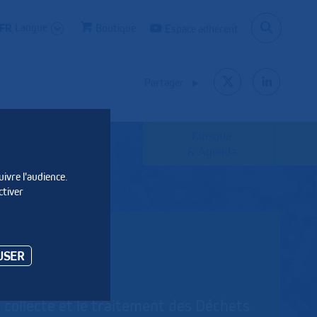
Langue
Boutique
Espace adhérent
Partager
Kiosque
Les syndicats
& Agenda
uivre l'audience.
ctiver
USER
a collecte et le traitement des Déchets