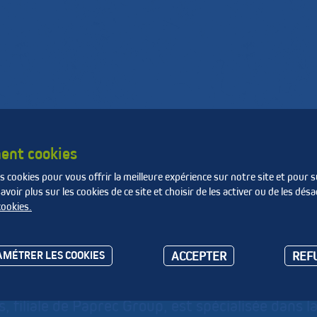
de
Produire des matières
La Fnade
e
et de l'énergie
ent cookies
s cookies pour vous offrir la meilleure expérience sur notre site et pour s
oir plus sur les cookies de ce site et choisir de les activer ou de les désa
cookies.
CYDIS
ACCEPTER
REF
MÉTRER LES COOKIES
, filiale de Paprec Group, est spécialisée dans l