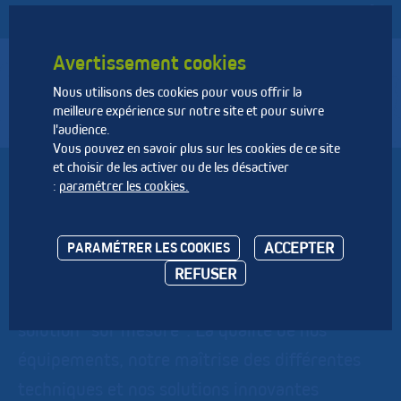
Avertissement cookies
Nous utilisons des cookies pour vous offrir la
Fédération Nationale des Activités de la Dépollution et de
meilleure expérience sur notre site et pour suivre
l’Environnement
l'audience.
Vous pouvez en savoir plus sur les cookies de ce site
et choisir de les activer ou de les désactiver
NAVARRA TS
:
paramétrer les cookies.
Filiale dépollution du groupe VINCI, NAVARRA
ACCEPTER
PARAMÉTRER LES COOKIES
TS est spécialisée dans le traitement des sites
REFUSER
pollués. A chaque dossier correspond une
solution "sur mesure". La qualité de nos
équipements, notre maîtrise des différentes
techniques et nos solutions innovantes